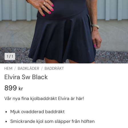
1
/ 1
HEM
/
BADKLÄDER
/
BADDRÄKT
Elvira Sw Black
899
kr
Vår nya fina kjolbaddräkt Elvira är här!
Mjuk ovadderad baddräkt
Smickrande kjol som släpper från höften