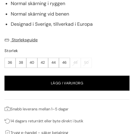
Normal skärning i ryggen
Normal skärning vid benen
Designad i Sverige, tillverkad i Europa
Storleksguide
Storlek
36
38
40
42
44
46
48
50
LÄGG I VARUKORG
Snabb leverans mellan 1–5 dagar
14 dagars returrätt eller byte direkt i butik
Trygg e-handel – säker betalning