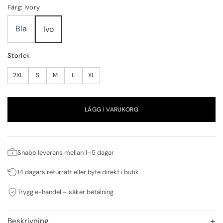
Färg: Ivory
Bla
Ivo
Storlek
2XL
S
M
L
XL
LÄGG I VARUKORG
Snabb leverans mellan 1–5 dagar
14 dagars returrätt eller byte direkt i butik
Trygg e-handel – säker betalning
Beskrivning