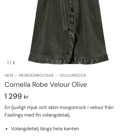
1
/ 2
HEM
/
MORGONROCKAR
/
VELOURROCK
Cornelia Robe Velour Olive
1 299
kr
En ljuvligt mjuk och skön morgonrock i velour från
Feelings med fin volangdetalj.
Volangdetalj längs hela kanten