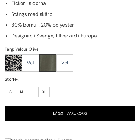
Fickor i sidorna
Stängs med skärp
80% bomull, 20% polyester
Designad i Sverige, tillverkad i Europa
Färg: Velour Olive
Vel
Vel
Storlek
S
M
L
XL
LÄGG I VARUKORG