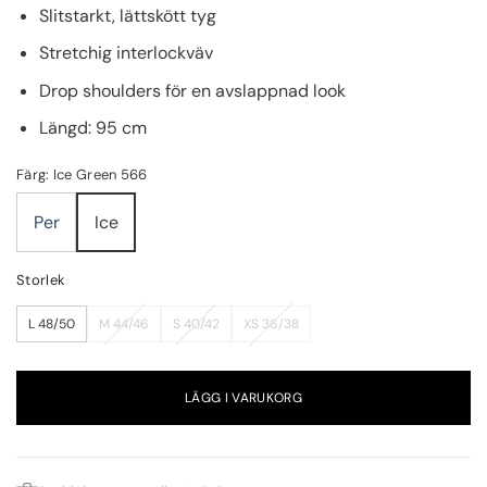
Slitstarkt, lättskött tyg
Stretchig interlockväv
Drop shoulders för en avslappnad look
Längd: 95 cm
Färg: Ice Green 566
Per
Ice
Storlek
L 48/50
M 44/46
S 40/42
XS 36/38
LÄGG I VARUKORG