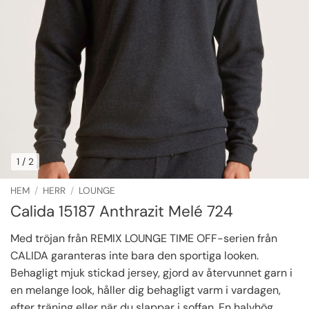
1
/ 2
HEM
/
HERR
/
LOUNGE
Calida 15187 Anthrazit Melé 724
Med tröjan från REMIX LOUNGE TIME OFF-serien från
CALIDA garanteras inte bara den sportiga looken.
Behagligt mjuk stickad jersey, gjord av återvunnet garn i
en melange look, håller dig behagligt varm i vardagen,
efter träning eller när du slappar i soffan. En halvhög