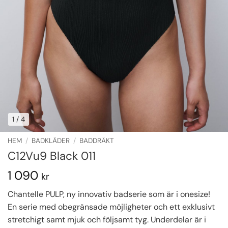
1
/ 4
HEM
/
BADKLÄDER
/
BADDRÄKT
C12Vu9 Black 011
1 090
kr
Chantelle PULP, ny innovativ badserie som är i onesize!
En serie med obegränsade möjligheter och ett exklusivt
stretchigt samt mjuk och följsamt tyg. Underdelar är i