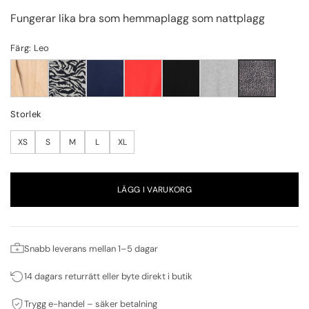
Fungerar lika bra som hemmaplagg som nattplagg
Färg: Leo
Storlek
XS
S
M
L
XL
LÄGG I VARUKORG
Snabb leverans mellan 1–5 dagar
14 dagars returrätt eller byte direkt i butik
Trygg e-handel – säker betalning