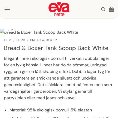
Skip
to
content
1
/ 6
HEM
/
HERR
/
BREAD & BOXER
Bread & Boxer Tank Scoop Back White
Elegant linne i ekologisk bomull tillverkat i dubbla lager
för en lyxig känsla. Linnet har dolda sömmar, urringad
rygg och ger en lätt shaping effekt. Dubbla lager tyg för
att garantera en smickrande siluett och undvika
genomskinlighet. Det självklara linnet på festen och som
vardagshjälte i garderoben. Vi stylar gärna till
partykjolen eller med jeans och kavaj.
Material: 95% ekologisk bomull, 5% elastan