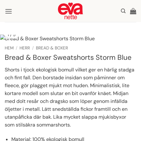
Skip
to
content
1
/ 5
HEM
/
HERR
/
BREAD & BOXER
Bread & Boxer Sweatshorts Storm Blue
Shorts i tjock ekologisk bomull vilket ger en härlig stadga
och fint fall. Den borstade insidan som påminner om
fleece, gör plagget mjukt mot huden. Minimalistisk, lite
kortare modell som slutar en bit ovanför knäet. Midjan
med dolt resår och dragsko som löper genom infällda
öljetter i metall. Lätt snedställda fickor framtill och en
utanpåficka där bak. Lika mycket slappa mjukisbyxor
som stilsäkra sommarshorts.
Material: 100% ekologisk bomull