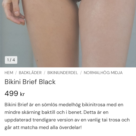
1
/ 4
HEM
/
BADKLÄDER
/
BIKINIUNDERDEL
/
NORMALHÖG MIDJA
Bikini Brief Black
499
kr
Bikini Brief är en sömlös medelhög bikinitrosa med en
mindre skärning baktill och i benet. Detta är en
uppdaterad trendigare version av en vanlig tai trosa och
går att matcha med alla överdelar!