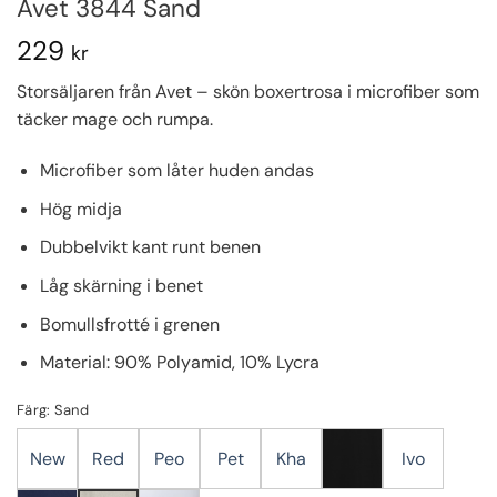
Avet 3844 Sand
229
kr
Storsäljaren från Avet – skön boxertrosa i microfiber som
täcker mage och rumpa.
Microfiber som låter huden andas
Hög midja
Dubbelvikt kant runt benen
Låg skärning i benet
Bomullsfrotté i grenen
Material: 90% Polyamid, 10% Lycra
Färg: Sand
New
Red
Peo
Pet
Kha
Ivo