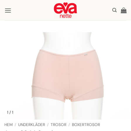
Skip
to
content
1
/ 1
HEM
/
UNDERKLÄDER
/
TROSOR
/
BOXERTROSOR