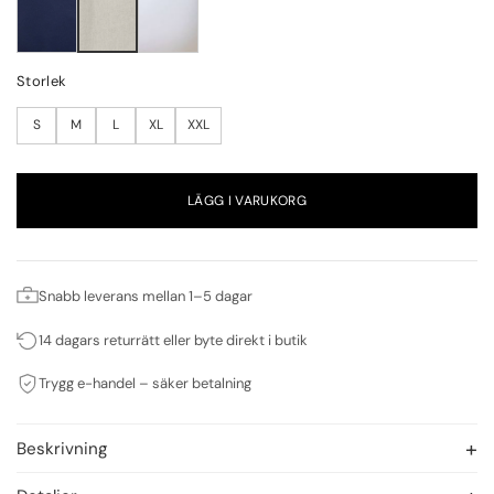
Storlek
S
M
L
XL
XXL
LÄGG I VARUKORG
Snabb leverans mellan 1–5 dagar
14 dagars returrätt eller byte direkt i butik
Trygg e-handel – säker betalning
Beskrivning