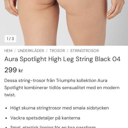
1
/ 3
HEM
/
UNDERKLÄDER
/
TROSOR
/
STRINGTROSOR
Aura Spotlight High Leg String Black 04
299
kr
Dessa string-trosor från Triumphs kollektion Aura
Spotlight kombinerar tidlös sensualitet med en modern
twist.
Högt skurna stringtrosor med smala sidstycken
Vackra spetsdetaljer på kanterna
Smal, elastisk linning för en bra passform