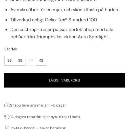
Av mikrofiber för en mjuk och skön känsla på huden
Tillverkad enligt Oeko-Tex® Standard 100
Dessa string-trosor passar perfekt ihop med alla
behåar från Triumphs kollektion Aura Spotlight.
Storlek
36
38
40
42
LÄGG I VARUKORG
Snabb leverans mellan 1–5 dagar
14 dagars returrätt eller byte direkt i butik
Trygg e-handel – säker betalning