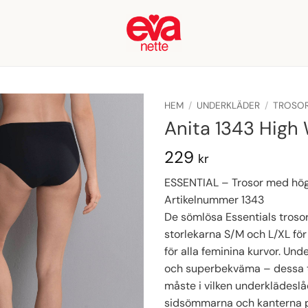
HEM
/
UNDERKLÄDER
/
TROSO
Anita 1343 High 
229
kr
ESSENTIAL – Trosor med hö
Artikelnummer 1343
De sömlösa Essentials trosor
storlekarna S/M och L/XL fö
för alla feminina kurvor. Und
och superbekväma – dessa t
måste i vilken underklädeslå
sidsömmarna och kanterna 