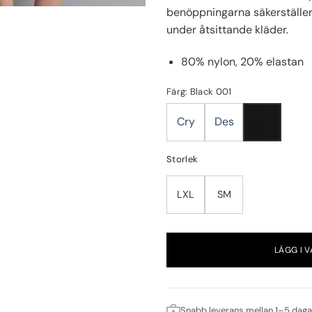
benöppningarna säkerställer
under åtsittande kläder.
80% nylon, 20% elastan
Färg: Black 001
Cry
Des
Storlek
LXL
SM
LÄGG I 
Snabb leverans mellan 1–5 daga