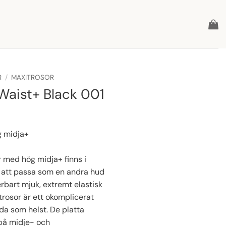
R
/
MAXITROSOR
Waist+ Black 001
g midja+
 med hög midja+ finns i
r att passa som en andra hud
erbart mjuk, extremt elastisk
rosor är ett okomplicerat
da som helst. De platta
på midje- och