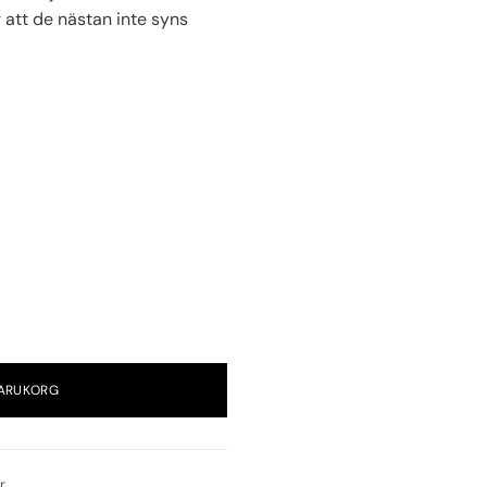
 att de nästan inte syns
VARUKORG
r