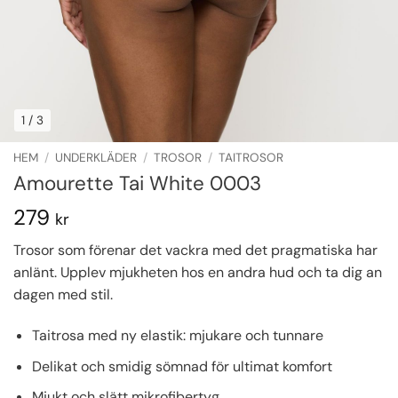
1
/ 3
HEM
/
UNDERKLÄDER
/
TROSOR
/
TAITROSOR
Amourette Tai White 0003
279
kr
Trosor som förenar det vackra med det pragmatiska har
anlänt. Upplev mjukheten hos en andra hud och ta dig an
dagen med stil.
Taitrosa med ny elastik: mjukare och tunnare
Delikat och smidig sömnad för ultimat komfort
Mjukt och slätt mikrofibertyg