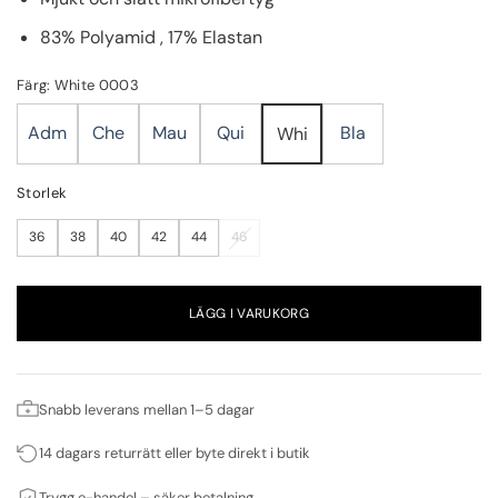
83% Polyamid , 17% Elastan
Färg: White 0003
Adm
Che
Mau
Qui
Bla
Whi
Storlek
36
38
40
42
44
46
LÄGG I VARUKORG
Snabb leverans mellan 1–5 dagar
14 dagars returrätt eller byte direkt i butik
Trygg e-handel – säker betalning