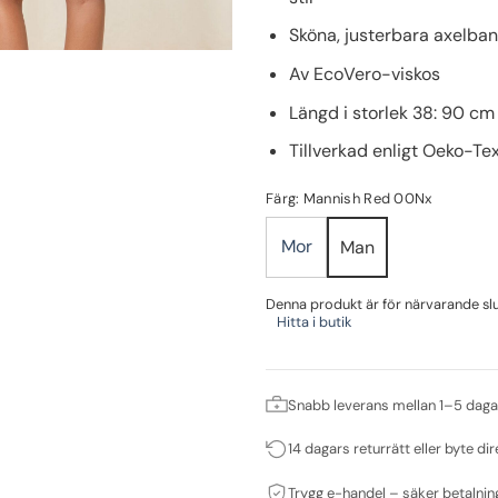
Sköna, justerbara axelba
Av EcoVero-viskos
Längd i storlek 38: 90 cm
Tillverkad enligt Oeko-Te
Färg: Mannish Red 00Nx
Mor
Man
Denna produkt är för närvarande slut 
Hitta i butik
Snabb leverans mellan 1–5 daga
14 dagars returrätt eller byte dir
Trygg e-handel – säker betalnin