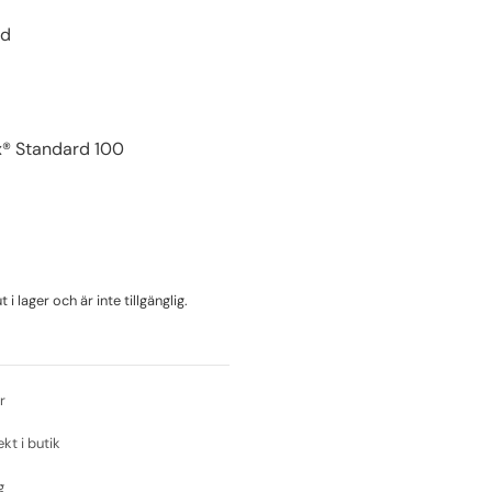
nd
x® Standard 100
i lager och är inte tillgänglig.
r
ekt i butik
g