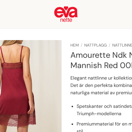
HEM
/
NATTPLAGG
/
NATTLINN
Amourette Ndk N
Mannish Red 00
Elegant nattlinne ur kollek
Det är den perfekta kombina
naturliga material av premiu
Spetskanter och satindet
Triumph-modellerna
Premiummaterial för en mj
stil