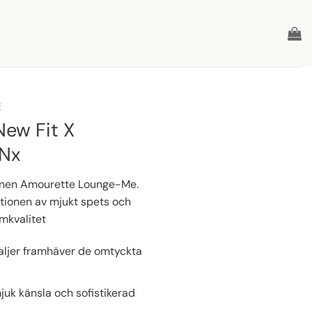
E
ew Fit X
Nx
tionen Amourette Lounge-Me.
tionen av mjukt spets och
mkvalitet
aljer framhäver de omtyckta
uk känsla och sofistikerad