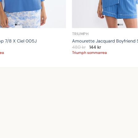
TRIUMPH
p 7/8 X Ciel 005J
Amourette Jacquard Boyfriend S
480
kr
144
kr
rea
Triumph sommarrea