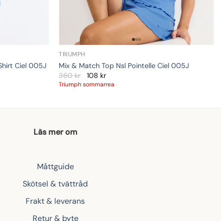
TRIUMPH
hirt Ciel 005J
Mix & Match Top Nsl Pointelle Ciel 005J
360
kr
108
kr
Triumph sommarrea
Läs mer om
Måttguide
Skötsel & tvättråd
Frakt & leverans
Retur & byte