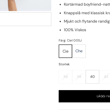
Kortärmad boyfriend-nat
Knappslå med klassisk kr
Mjukt och flytande randi
100% Viskos
Färg: Ciel 005J
Che
Cie
Storlek
36
38
40
42
LÄGG I 