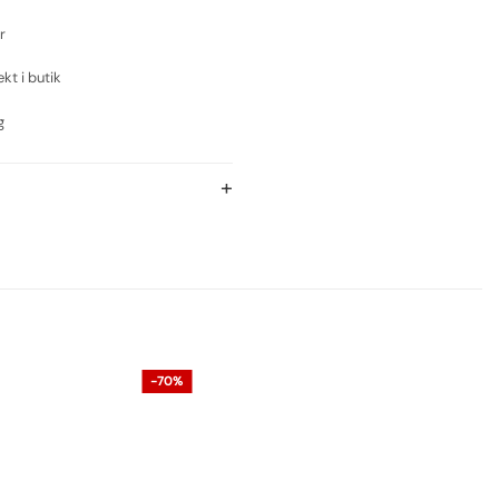
r
ekt i butik
g
-70%