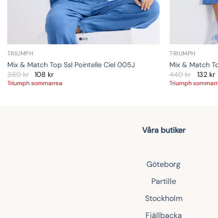
TRIUMPH
TRIUMPH
Mix & Match Top Ssl Pointelle Ciel 005J
Mix & Match To
360
kr
108
kr
440
kr
132
kr
Triumph sommarrea
Triumph sommar
Våra butiker
Göteborg
Partille
Stockholm
Fjällbacka