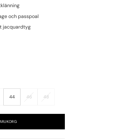
tklänning
age och passpoal
gt jacquardtyg
44
46
48
VARUKORG