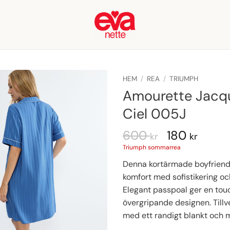
HEM
/
REA
/
TRIUMPH
Amourette Jacq
Ciel 005J
600
180
kr
kr
Triumph sommarrea
Denna kortärmade boyfriend
komfort med sofistikering oc
Elegant passpoal ger en touch
övergripande designen. Tillv
med ett randigt blankt och 