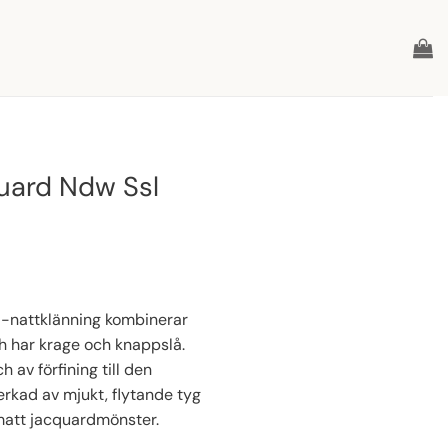
uard Ndw Ssl
-nattklänning kombinerar
h har krage och knappslå.
 av förfining till den
erkad av mjukt, flytande tyg
matt jacquardmönster.