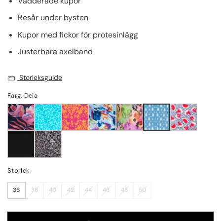
Vadderade kupor
Resår under bysten
Kupor med fickor för protesinlägg
Justerbara axelband
Storleksguide
Färg: Deia
Storlek
36
38
40
42
44
46
48
50