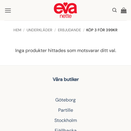
Skip
to
content
HEM
/
UNDERKLÄDER
/
ERBJUDANDE
/
KÖP 3 FÖR 399KR
Inga produkter hittades som motsvarar ditt val.
Våra butiker
Göteborg
Partille
Stockholm
Fjällbacka