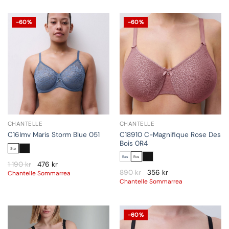
-60%
-60%
CHANTELLE
CHANTELLE
C18910 C-Magnifique Rose Des
C16Imv Maris Storm Blue 051
Bois 0R4
Sto
Ras
Ros
1 190
kr
476
kr
890
kr
356
kr
Chantelle Sommarrea
Chantelle Sommarrea
-60%