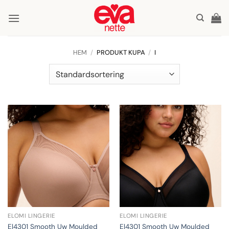
Skip
to
content
HEM
/
PRODUKT KUPA
/
I
ELOMI LINGERIE
ELOMI LINGERIE
El4301 Smooth Uw Moulded
El4301 Smooth Uw Moulded