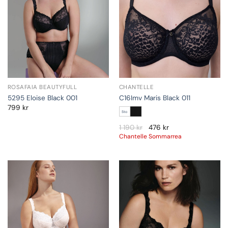
ROSAFAIA BEAUTYFULL
CHANTELLE
5295 Eloise Black 001
C16Imv Maris Black 011
799
kr
Sto
1 190
kr
476
kr
Chantelle Sommarrea